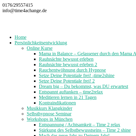
Zum
0176/29557415
Inhalt
info@time4achange.de
springen
Home
Persönlichkeitsentwicklung
Online Kurse
Mama in Balance – Gelassener durch den Mama A
Rauhnächte bewusst erleben
Rauhnächte bewusst erleben 2
Rauchentwöhnung durch Hypnose
Setze Deine Potentiale frei! -time2shine
Setze Deine Potentiale frei! 2
Dream big – Du bekommst, was DU erwartest
Entspannt auftanken – time2relax
Meditieren lernen in 21 Tagen
Kontraindikationen
Musikkurs Klangkinder
Selbsthypnose Seminar
Workshops in München
Entspannung / Achtsamkeit – Time 2 relax
Stärkung des Selbstbewusstseins – Time 2 shine
Mach das neue Jahr zu Deinem Jahr!