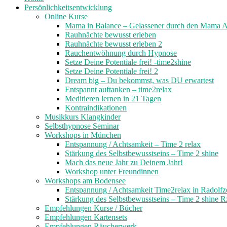
Persönlichkeitsentwicklung
Online Kurse
Mama in Balance – Gelassener durch den Mama A
Rauhnächte bewusst erleben
Rauhnächte bewusst erleben 2
Rauchentwöhnung durch Hypnose
Setze Deine Potentiale frei! -time2shine
Setze Deine Potentiale frei! 2
Dream big – Du bekommst, was DU erwartest
Entspannt auftanken – time2relax
Meditieren lernen in 21 Tagen
Kontraindikationen
Musikkurs Klangkinder
Selbsthypnose Seminar
Workshops in München
Entspannung / Achtsamkeit – Time 2 relax
Stärkung des Selbstbewusstseins – Time 2 shine
Mach das neue Jahr zu Deinem Jahr!
Workshop unter Freundinnen
Workshops am Bodensee
Entspannung / Achtsamkeit Time2relax in Radolfze
Stärkung des Selbstbewusstseins – Time 2 shine R
Empfehlungen Kurse / Bücher
Empfehlungen Kartensets
Empfehlungen Räucherwerk