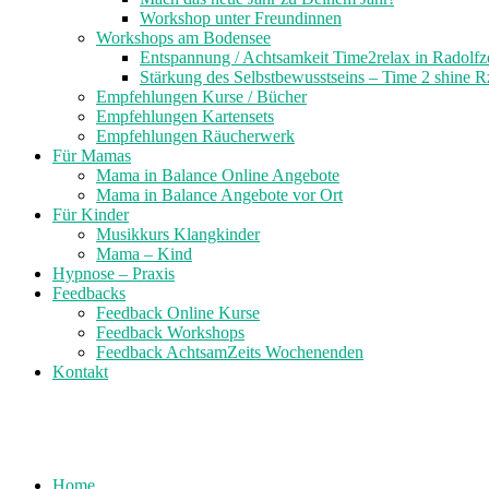
Workshop unter Freundinnen
Workshops am Bodensee
Entspannung / Achtsamkeit Time2relax in Radolfze
Stärkung des Selbstbewusstseins – Time 2 shine R
Empfehlungen Kurse / Bücher
Empfehlungen Kartensets
Empfehlungen Räucherwerk
Für Mamas
Mama in Balance Online Angebote
Mama in Balance Angebote vor Ort
Für Kinder
Musikkurs Klangkinder
Mama – Kind
Hypnose – Praxis
Feedbacks
Feedback Online Kurse
Feedback Workshops
Feedback AchtsamZeits Wochenenden
Kontakt
Home