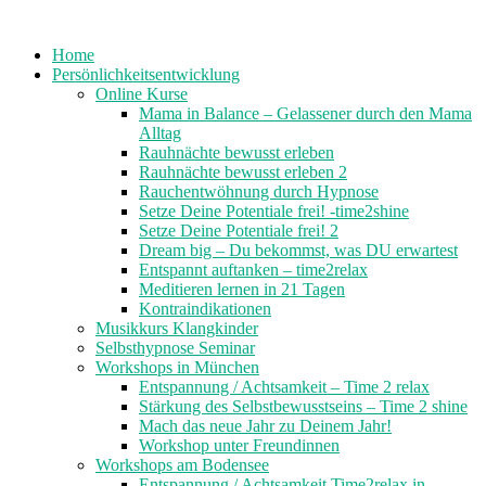
Home
Persönlichkeitsentwicklung
Online Kurse
Mama in Balance – Gelassener durch den Mama
Alltag
Rauhnächte bewusst erleben
Rauhnächte bewusst erleben 2
Rauchentwöhnung durch Hypnose
Setze Deine Potentiale frei! -time2shine
Setze Deine Potentiale frei! 2
Dream big – Du bekommst, was DU erwartest
Entspannt auftanken – time2relax
Meditieren lernen in 21 Tagen
Kontraindikationen
Musikkurs Klangkinder
Selbsthypnose Seminar
Workshops in München
Entspannung / Achtsamkeit – Time 2 relax
Stärkung des Selbstbewusstseins – Time 2 shine
Mach das neue Jahr zu Deinem Jahr!
Workshop unter Freundinnen
Workshops am Bodensee
Entspannung / Achtsamkeit Time2relax in