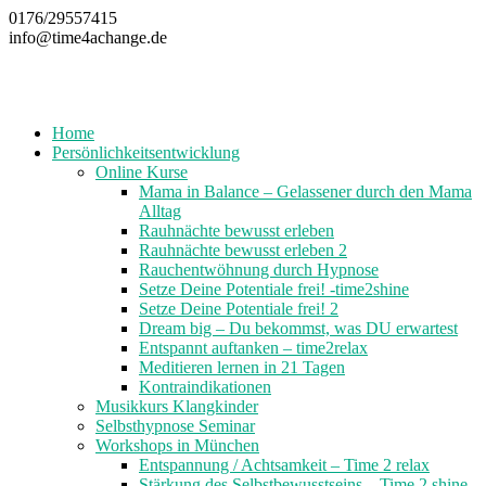
Zum
0176/29557415
Inhalt
info@time4achange.de
springen
Home
Persönlichkeitsentwicklung
Online Kurse
Mama in Balance – Gelassener durch den Mama
Alltag
Rauhnächte bewusst erleben
Rauhnächte bewusst erleben 2
Rauchentwöhnung durch Hypnose
Setze Deine Potentiale frei! -time2shine
Setze Deine Potentiale frei! 2
Dream big – Du bekommst, was DU erwartest
Entspannt auftanken – time2relax
Meditieren lernen in 21 Tagen
Kontraindikationen
Musikkurs Klangkinder
Selbsthypnose Seminar
Workshops in München
Entspannung / Achtsamkeit – Time 2 relax
Stärkung des Selbstbewusstseins – Time 2 shine