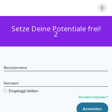
Zum
Inhalt
springen
Setze Deine Potentiale frei!
2
Benutzername
Kennwort
Eingeloggt bleiben
Kennwort vergessen?