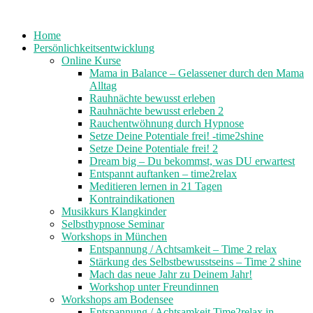
Home
Persönlichkeitsentwicklung
Online Kurse
Mama in Balance – Gelassener durch den Mama
Alltag
Rauhnächte bewusst erleben
Rauhnächte bewusst erleben 2
Rauchentwöhnung durch Hypnose
Setze Deine Potentiale frei! -time2shine
Setze Deine Potentiale frei! 2
Dream big – Du bekommst, was DU erwartest
Entspannt auftanken – time2relax
Meditieren lernen in 21 Tagen
Kontraindikationen
Musikkurs Klangkinder
Selbsthypnose Seminar
Workshops in München
Entspannung / Achtsamkeit – Time 2 relax
Stärkung des Selbstbewusstseins – Time 2 shine
Mach das neue Jahr zu Deinem Jahr!
Workshop unter Freundinnen
Workshops am Bodensee
Entspannung / Achtsamkeit Time2relax in