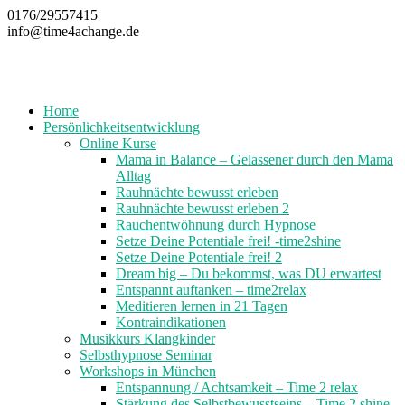
Zum
0176/29557415
Inhalt
info@time4achange.de
springen
Home
Persönlichkeitsentwicklung
Online Kurse
Mama in Balance – Gelassener durch den Mama
Alltag
Rauhnächte bewusst erleben
Rauhnächte bewusst erleben 2
Rauchentwöhnung durch Hypnose
Setze Deine Potentiale frei! -time2shine
Setze Deine Potentiale frei! 2
Dream big – Du bekommst, was DU erwartest
Entspannt auftanken – time2relax
Meditieren lernen in 21 Tagen
Kontraindikationen
Musikkurs Klangkinder
Selbsthypnose Seminar
Workshops in München
Entspannung / Achtsamkeit – Time 2 relax
Stärkung des Selbstbewusstseins – Time 2 shine